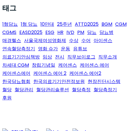
태그
1형당뇨
1형 당뇨
10만대
25주년
ATTD2025
BGM
CGM
CGMS
EASD2025
ESG
HR
IVD
PM
당뇨
당뇨병
매경헬스
서울국제여성영화제
수상
수어
아이센스
연속혈당측정기
영화 슈가
운동
유튜브
의료기기안심책방
임상
전시
직무브이로그
직무소개
차세대 CGM
창립기념일
케어센스
케어센스 에어
케어센스에어
케어센스 에어 2
케어센스 에어2
한국당뇨협회
한국의료기기안전정보원
현장진단시스템
혈당
혈당관리
혈당관리솔루션
혈당측정
혈당측정기
후원