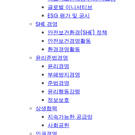
글로벌 이니셔티브
ESG 평가 및 공시
SHE 경영
안전보건환경(SHE) 정책
안전보건경영활동
환경경영활동
윤리준법경영
윤리경영
부패방지경영
준법경영
윤리행동강령
정보보호
상생협력
지속가능한 공급망
사회공헌
인권경영