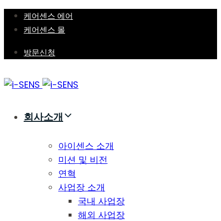
Skip
Skip
케어센스 에어
links
to
케어센스 몰
primary
방문신청
navigation
Skip
to
content
회사소개
아이센스 소개
미션 및 비전
연혁
사업장 소개
국내 사업장
해외 사업장