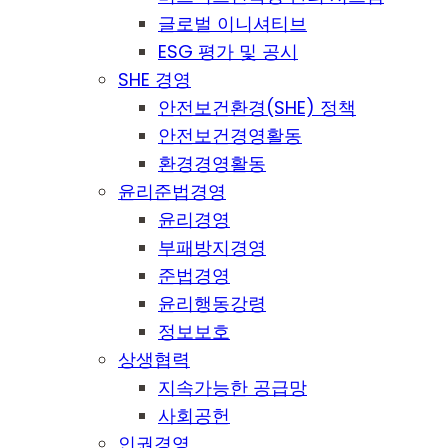
글로벌 이니셔티브
ESG 평가 및 공시
SHE 경영
안전보건환경(SHE) 정책
안전보건경영활동
환경경영활동
윤리준법경영
윤리경영
부패방지경영
준법경영
윤리행동강령
정보보호
상생협력
지속가능한 공급망
사회공헌
인권경영