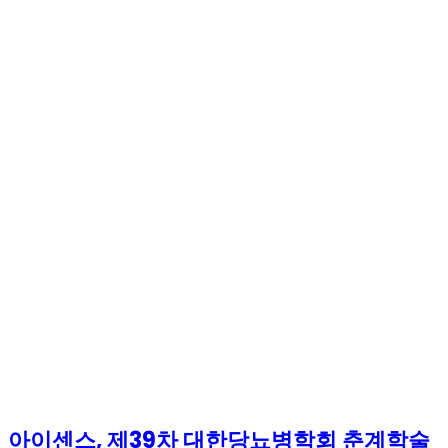
아이센스, 제39차 대한당뇨병학회 춘계학술