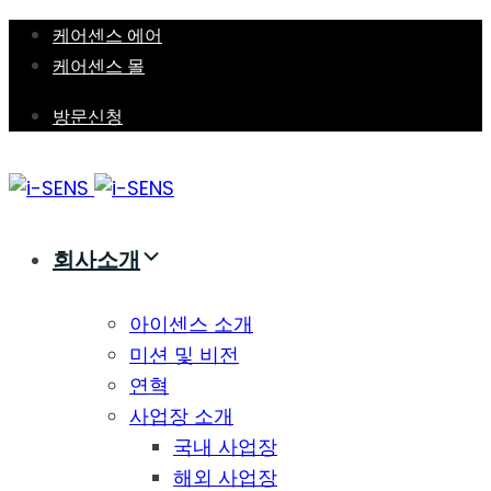
Skip
Skip
케어센스 에어
links
to
케어센스 몰
primary
방문신청
navigation
Skip
to
content
회사소개
아이센스 소개
미션 및 비전
연혁
사업장 소개
국내 사업장
해외 사업장