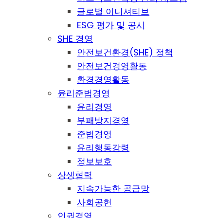
글로벌 이니셔티브
ESG 평가 및 공시
SHE 경영
안전보건환경(SHE) 정책
안전보건경영활동
환경경영활동
윤리준법경영
윤리경영
부패방지경영
준법경영
윤리행동강령
정보보호
상생협력
지속가능한 공급망
사회공헌
인권경영