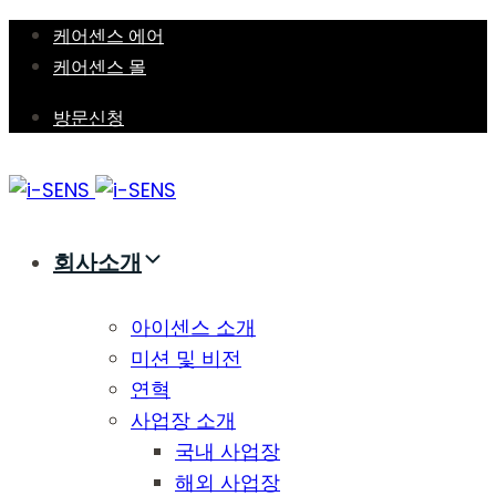
Skip
Skip
케어센스 에어
links
to
케어센스 몰
primary
방문신청
navigation
Skip
to
content
회사소개
아이센스 소개
미션 및 비전
연혁
사업장 소개
국내 사업장
해외 사업장