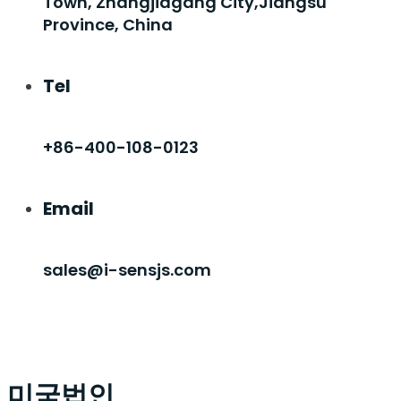
Town, Zhangjiagang City,Jiangsu
Province, China
Tel
+86-400-108-0123
Email
sales@i-sensjs.com
미국법인