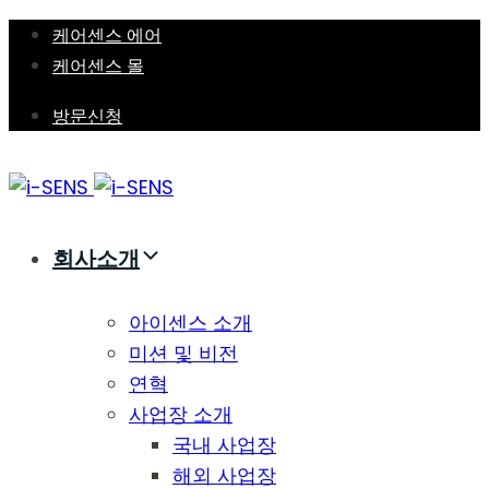
Skip
Skip
케어센스 에어
links
to
케어센스 몰
primary
방문신청
navigation
Skip
to
content
회사소개
아이센스 소개
미션 및 비전
연혁
사업장 소개
국내 사업장
해외 사업장