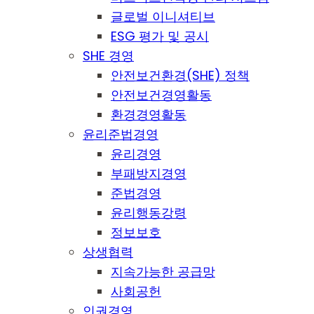
글로벌 이니셔티브
ESG 평가 및 공시
SHE 경영
안전보건환경(SHE) 정책
안전보건경영활동
환경경영활동
윤리준법경영
윤리경영
부패방지경영
준법경영
윤리행동강령
정보보호
상생협력
지속가능한 공급망
사회공헌
인권경영