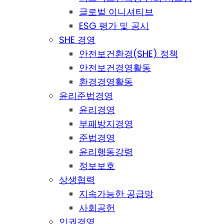
글로벌 이니셔티브
ESG 평가 및 공시
SHE 경영
안전보건환경(SHE) 정책
안전보건경영활동
환경경영활동
윤리준법경영
윤리경영
부패방지경영
준법경영
윤리행동강령
정보보호
상생협력
지속가능한 공급망
사회공헌
인권경영