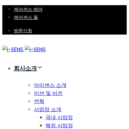
Skip
Skip
케어센스 에어
links
to
케어센스 몰
primary
방문신청
navigation
Skip
to
content
회사소개
아이센스 소개
미션 및 비전
연혁
사업장 소개
국내 사업장
해외 사업장