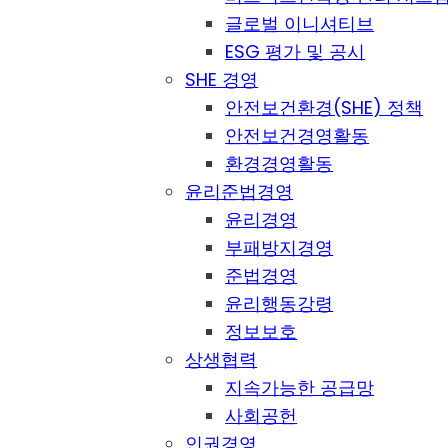
글로벌 이니셔티브
ESG 평가 및 공시
SHE 경영
안전보건환경(SHE) 정책
안전보건경영활동
환경경영활동
윤리준법경영
윤리경영
부패방지경영
준법경영
윤리행동강령
정보보호
상생협력
지속가능한 공급망
사회공헌
인권경영