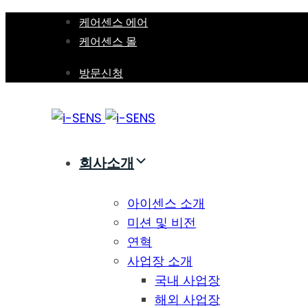
Skip
Skip
케어센스 에어
links
to
케어센스 몰
primary
방문신청
navigation
Skip
to
content
회사소개
아이센스 소개
미션 및 비전
연혁
사업장 소개
국내 사업장
해외 사업장