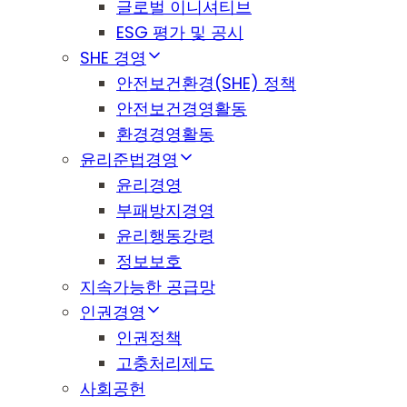
글로벌 이니셔티브
ESG 평가 및 공시
SHE 경영
안전보건환경(SHE) 정책
안전보건경영활동
환경경영활동
윤리준법경영
윤리경영
부패방지경영
윤리행동강령
정보보호
지속가능한 공급망
인권경영
인권정책
고충처리제도
사회공헌