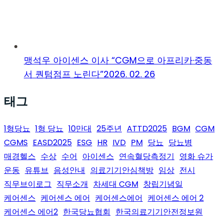
맹석우 아이센스 이사 “CGM으로 아프리카·중동
서 퀀텀점프 노린다”
2026. 02. 26
태그
1형당뇨
1형 당뇨
10만대
25주년
ATTD2025
BGM
CGM
CGMS
EASD2025
ESG
HR
IVD
PM
당뇨
당뇨병
매경헬스
수상
수어
아이센스
연속혈당측정기
영화 슈가
운동
유튜브
음성안내
의료기기안심책방
임상
전시
직무브이로그
직무소개
차세대 CGM
창립기념일
케어센스
케어센스 에어
케어센스에어
케어센스 에어 2
케어센스 에어2
한국당뇨협회
한국의료기기안전정보원