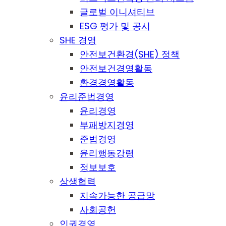
글로벌 이니셔티브
ESG 평가 및 공시
SHE 경영
안전보건환경(SHE) 정책
안전보건경영활동
환경경영활동
윤리준법경영
윤리경영
부패방지경영
준법경영
윤리행동강령
정보보호
상생협력
지속가능한 공급망
사회공헌
인권경영