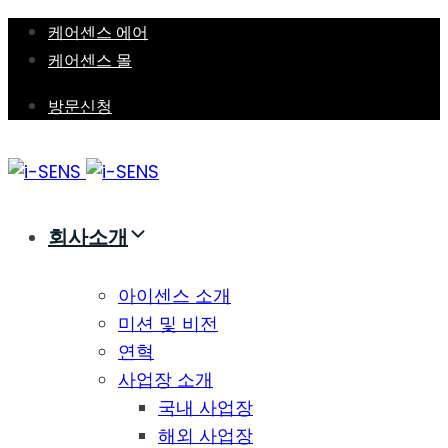
Skip
Skip
케어센스 에어
links
to
케어센스 몰
primary
방문신청
navigation
Skip
to
content
회사소개
아이센스 소개
미션 및 비전
연혁
사업장 소개
국내 사업장
해외 사업장