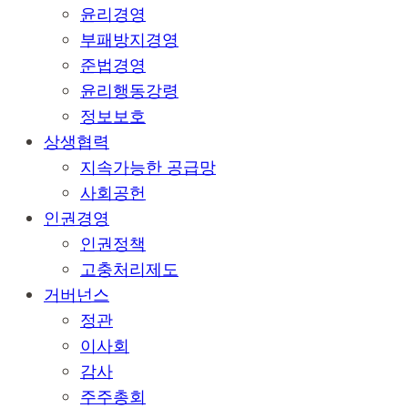
윤리경영
부패방지경영
준법경영
윤리행동강령
정보보호
상생협력
지속가능한 공급망
사회공헌
인권경영
인권정책
고충처리제도
거버넌스
정관
이사회
감사
주주총회