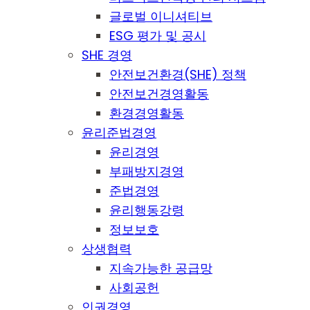
글로벌 이니셔티브
ESG 평가 및 공시
SHE 경영
안전보건환경(SHE) 정책
안전보건경영활동
환경경영활동
윤리준법경영
윤리경영
부패방지경영
준법경영
윤리행동강령
정보보호
상생협력
지속가능한 공급망
사회공헌
인권경영