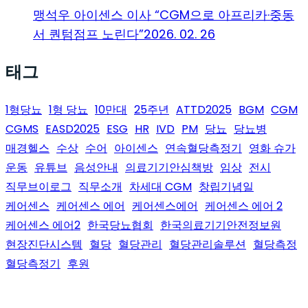
맹석우 아이센스 이사 “CGM으로 아프리카·중동
서 퀀텀점프 노린다”
2026. 02. 26
태그
1형당뇨
1형 당뇨
10만대
25주년
ATTD2025
BGM
CGM
CGMS
EASD2025
ESG
HR
IVD
PM
당뇨
당뇨병
매경헬스
수상
수어
아이센스
연속혈당측정기
영화 슈가
운동
유튜브
음성안내
의료기기안심책방
임상
전시
직무브이로그
직무소개
차세대 CGM
창립기념일
케어센스
케어센스 에어
케어센스에어
케어센스 에어 2
케어센스 에어2
한국당뇨협회
한국의료기기안전정보원
현장진단시스템
혈당
혈당관리
혈당관리솔루션
혈당측정
혈당측정기
후원