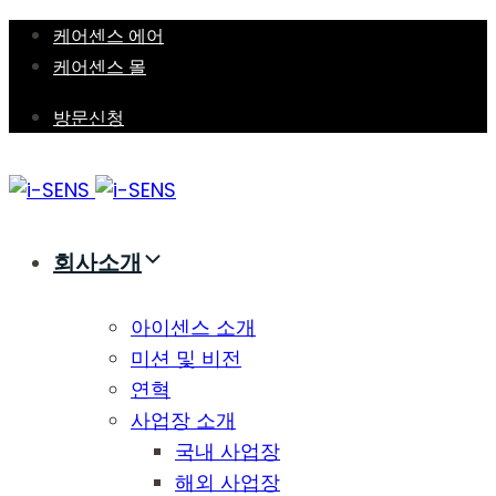
Skip
Skip
케어센스 에어
links
to
케어센스 몰
primary
방문신청
navigation
Skip
to
content
회사소개
아이센스 소개
미션 및 비전
연혁
사업장 소개
국내 사업장
해외 사업장