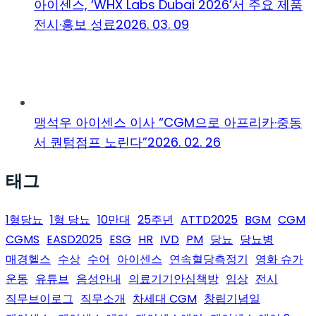
아이센스, ‘WHX Labs Dubai 2026’서 주요 제품
전시·홍보 성료
2026. 03. 09
맹석우 아이센스 이사 “CGM으로 아프리카·중동
서 퀀텀점프 노린다”
2026. 02. 26
태그
1형당뇨
1형 당뇨
10만대
25주년
ATTD2025
BGM
CGM
CGMS
EASD2025
ESG
HR
IVD
PM
당뇨
당뇨병
매경헬스
수상
수어
아이센스
연속혈당측정기
영화 슈가
운동
유튜브
음성안내
의료기기안심책방
임상
전시
직무브이로그
직무소개
차세대 CGM
창립기념일