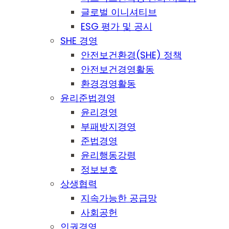
글로벌 이니셔티브
ESG 평가 및 공시
SHE 경영
안전보건환경(SHE) 정책
안전보건경영활동
환경경영활동
윤리준법경영
윤리경영
부패방지경영
준법경영
윤리행동강령
정보보호
상생협력
지속가능한 공급망
사회공헌
인권경영