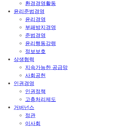
환경경영활동
윤리준법경영
윤리경영
부패방지경영
준법경영
윤리행동강령
정보보호
상생협력
지속가능한 공급망
사회공헌
인권경영
인권정책
고충처리제도
거버넌스
정관
이사회