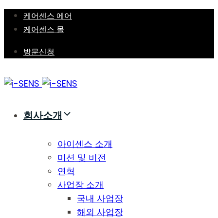
Skip
Skip
케어센스 에어
links
to
케어센스 몰
primary
방문신청
navigation
Skip
to
content
회사소개
아이센스 소개
미션 및 비전
연혁
사업장 소개
국내 사업장
해외 사업장