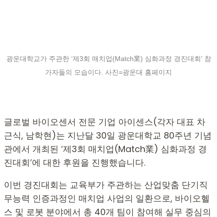
광
운대학교가 주관한
‘
제
3
회 매치업
(Match
業
)
심화과정 경진대회
’ 참
가자들의 모습이다.
사진=광운대 홈페이지
글로벌 바이오센서 전문 기업 아이센스(각자 대표 차
근식, 남학현)는 지난달 30일 광운대학교 80주년 기념
관에서 개최된 ‘제3회 매치업(Match業) 심화과정 경
진대회’에 대한 후원을 진행했습니다.
이번 경진대회는 교육부가 주관하는 산업맞춤 단기직
무능력 인증과정인 매치업 사업의 일환으로, 바이오헬
스 및 로봇 분야에서 총 40개 팀이 참여해 실무 중심의