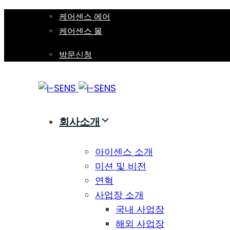
Skip
Skip
케어센스 에어
links
to
케어센스 몰
primary
방문신청
navigation
Skip
to
content
회사소개
아이센스 소개
미션 및 비전
연혁
사업장 소개
국내 사업장
해외 사업장