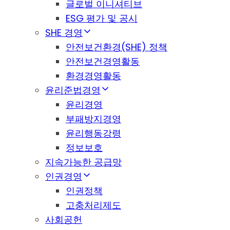
글로벌 이니셔티브
ESG 평가 및 공시
SHE 경영
안전보건환경(SHE) 정책
안전보건경영활동
환경경영활동
윤리준법경영
윤리경영
부패방지경영
윤리행동강령
정보보호
지속가능한 공급망
인권경영
인권정책
고충처리제도
사회공헌