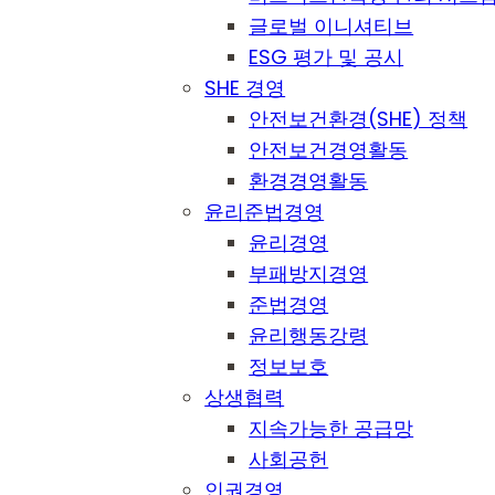
글로벌 이니셔티브
ESG 평가 및 공시
SHE 경영
안전보건환경(SHE) 정책
안전보건경영활동
환경경영활동
윤리준법경영
윤리경영
부패방지경영
준법경영
윤리행동강령
정보보호
상생협력
지속가능한 공급망
사회공헌
인권경영