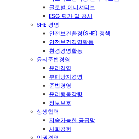
글로벌 이니셔티브
ESG 평가 및 공시
SHE 경영
안전보건환경(SHE) 정책
안전보건경영활동
환경경영활동
윤리준법경영
윤리경영
부패방지경영
준법경영
윤리행동강령
정보보호
상생협력
지속가능한 공급망
사회공헌
인권경영