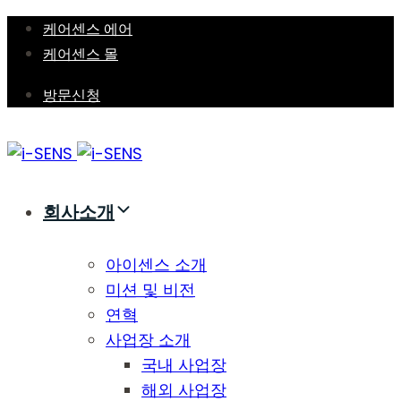
Skip
Skip
케어센스 에어
links
to
케어센스 몰
primary
방문신청
navigation
Skip
to
content
회사소개
아이센스 소개
미션 및 비전
연혁
사업장 소개
국내 사업장
해외 사업장