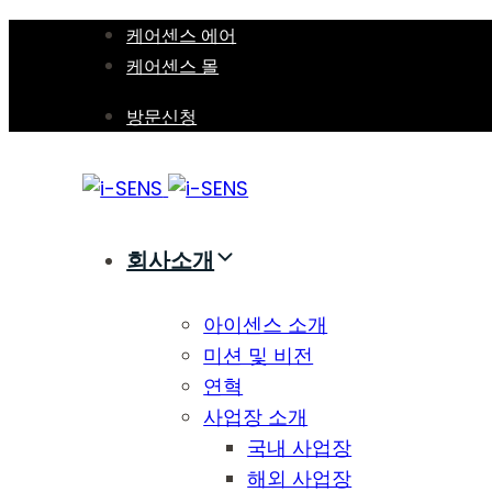
Skip
Skip
케어센스 에어
links
to
케어센스 몰
primary
방문신청
navigation
Skip
to
content
회사소개
아이센스 소개
미션 및 비전
연혁
사업장 소개
국내 사업장
해외 사업장