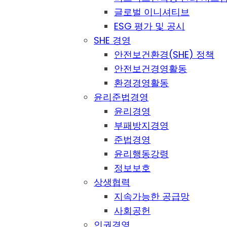
글로벌 이니셔티브
ESG 평가 및 공시
SHE 경영
안전보건환경(SHE) 정책
안전보건경영활동
환경경영활동
윤리준법경영
윤리경영
부패방지경영
준법경영
윤리행동강령
정보보호
상생협력
지속가능한 공급망
사회공헌
인권경영