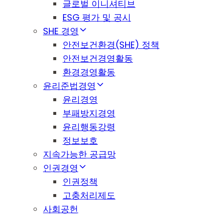
글로벌 이니셔티브
ESG 평가 및 공시
SHE 경영
안전보건환경(SHE) 정책
안전보건경영활동
환경경영활동
윤리준법경영
윤리경영
부패방지경영
윤리행동강령
정보보호
지속가능한 공급망
인권경영
인권정책
고충처리제도
사회공헌