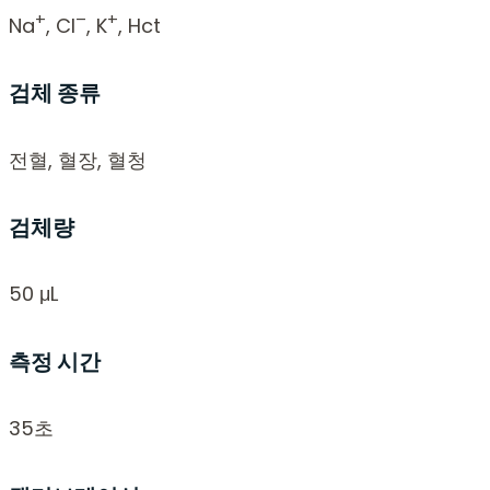
+
–
+
Na
, Cl
, K
, Hct
검체 종류
전혈, 혈장, 혈청
검체량
50 μL
측정 시간
35초