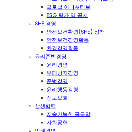
글로벌 이니셔티브
ESG 평가 및 공시
SHE 경영
안전보건환경(SHE) 정책
안전보건경영활동
환경경영활동
윤리준법경영
윤리경영
부패방지경영
준법경영
윤리행동강령
정보보호
상생협력
지속가능한 공급망
사회공헌
인권경영