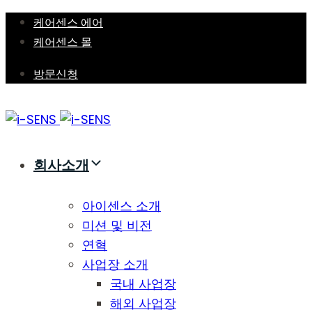
Skip
Skip
케어센스 에어
links
to
케어센스 몰
primary
방문신청
navigation
Skip
to
content
회사소개
아이센스 소개
미션 및 비전
연혁
사업장 소개
국내 사업장
해외 사업장