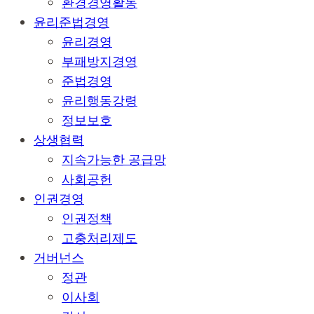
환경경영활동
윤리준법경영
윤리경영
부패방지경영
준법경영
윤리행동강령
정보보호
상생협력
지속가능한 공급망
사회공헌
인권경영
인권정책
고충처리제도
거버넌스
정관
이사회