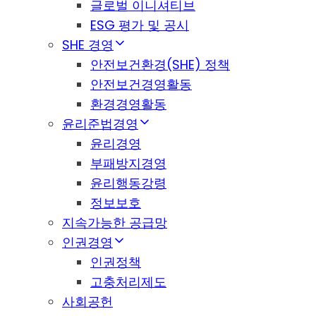
글로벌 이니셔티브
ESG 평가 및 공시
SHE 경영
안전보건환경(SHE) 정책
안전보건경영활동
환경경영활동
윤리준법경영
윤리경영
부패방지경영
윤리행동강령
정보보호
지속가능한 공급망
인권경영
인권정책
고충처리제도
사회공헌