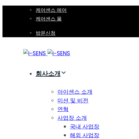
Skip
Skip
케어센스 에어
links
to
케어센스 몰
primary
방문신청
navigation
Skip
to
content
회사소개
아이센스 소개
미션 및 비전
연혁
사업장 소개
국내 사업장
해외 사업장