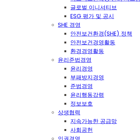
글로벌 이니셔티브
ESG 평가 및 공시
SHE 경영
안전보건환경(SHE) 정책
안전보건경영활동
환경경영활동
윤리준법경영
윤리경영
부패방지경영
준법경영
윤리행동강령
정보보호
상생협력
지속가능한 공급망
사회공헌
인권경영