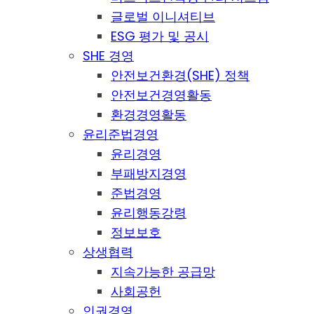
글로벌 이니셔티브
ESG 평가 및 공시
SHE 경영
안전보건환경(SHE) 정책
안전보건경영활동
환경경영활동
윤리준법경영
윤리경영
부패방지경영
준법경영
윤리행동강령
정보보호
상생협력
지속가능한 공급망
사회공헌
인권경영