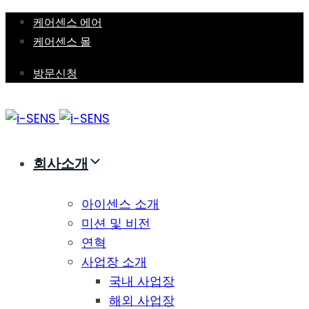
Skip
Skip
케어센스 에어
links
to
케어센스 몰
primary
방문신청
navigation
Skip
to
content
회사소개
아이센스 소개
미션 및 비전
연혁
사업장 소개
국내 사업장
해외 사업장