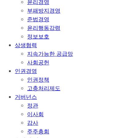
윤리경영
부패방지경영
준법경영
윤리행동강령
정보보호
상생협력
지속가능한 공급망
사회공헌
인권경영
인권정책
고충처리제도
거버넌스
정관
이사회
감사
주주총회