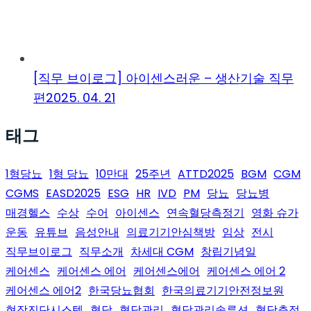
[직무 브이로그] 아이센스러운 – 생산기술 직무
편
2025. 04. 21
태그
1형당뇨
1형 당뇨
10만대
25주년
ATTD2025
BGM
CGM
CGMS
EASD2025
ESG
HR
IVD
PM
당뇨
당뇨병
매경헬스
수상
수어
아이센스
연속혈당측정기
영화 슈가
운동
유튜브
음성안내
의료기기안심책방
임상
전시
직무브이로그
직무소개
차세대 CGM
창립기념일
케어센스
케어센스 에어
케어센스에어
케어센스 에어 2
케어센스 에어2
한국당뇨협회
한국의료기기안전정보원
현장진단시스템
혈당
혈당관리
혈당관리솔루션
혈당측정