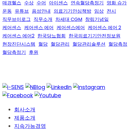
매경헬스
수상
수어
아이센스
연속혈당측정기
영화 슈가
운동
유튜브
음성안내
의료기기안심책방
임상
전시
직무브이로그
직무소개
차세대 CGM
창립기념일
케어센스
케어센스 에어
케어센스에어
케어센스 에어 2
케어센스 에어2
한국당뇨협회
한국의료기기안전정보원
현장진단시스템
혈당
혈당관리
혈당관리솔루션
혈당측정
혈당측정기
후원
회사소개
제품소개
지속가능경영