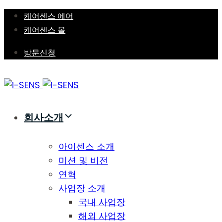
Skip
Skip
케어센스 에어
links
to
케어센스 몰
primary
방문신청
navigation
Skip
to
content
회사소개
아이센스 소개
미션 및 비전
연혁
사업장 소개
국내 사업장
해외 사업장