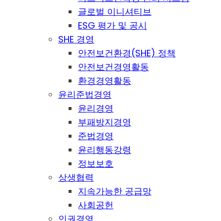
글로벌 이니셔티브
ESG 평가 및 공시
SHE 경영
안전보건환경(SHE) 정책
안전보건경영활동
환경경영활동
윤리준법경영
윤리경영
부패방지경영
준법경영
윤리행동강령
정보보호
상생협력
지속가능한 공급망
사회공헌
인권경영