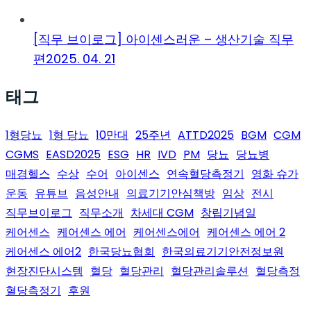
[직무 브이로그] 아이센스러운 – 생산기술 직무
편
2025. 04. 21
태그
1형당뇨
1형 당뇨
10만대
25주년
ATTD2025
BGM
CGM
CGMS
EASD2025
ESG
HR
IVD
PM
당뇨
당뇨병
매경헬스
수상
수어
아이센스
연속혈당측정기
영화 슈가
운동
유튜브
음성안내
의료기기안심책방
임상
전시
직무브이로그
직무소개
차세대 CGM
창립기념일
케어센스
케어센스 에어
케어센스에어
케어센스 에어 2
케어센스 에어2
한국당뇨협회
한국의료기기안전정보원
현장진단시스템
혈당
혈당관리
혈당관리솔루션
혈당측정
혈당측정기
후원