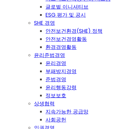
글로벌 이니셔티브
ESG 평가 및 공시
SHE 경영
안전보건환경(SHE) 정책
안전보건경영활동
환경경영활동
윤리준법경영
윤리경영
부패방지경영
준법경영
윤리행동강령
정보보호
상생협력
지속가능한 공급망
사회공헌
인권경영