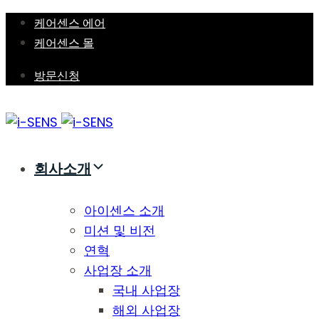
Skip
Skip
케어센스 에어
links
to
케어센스 몰
primary
방문신청
navigation
Skip
to
content
회사소개
아이센스 소개
미션 및 비전
연혁
사업장 소개
국내 사업장
해외 사업장