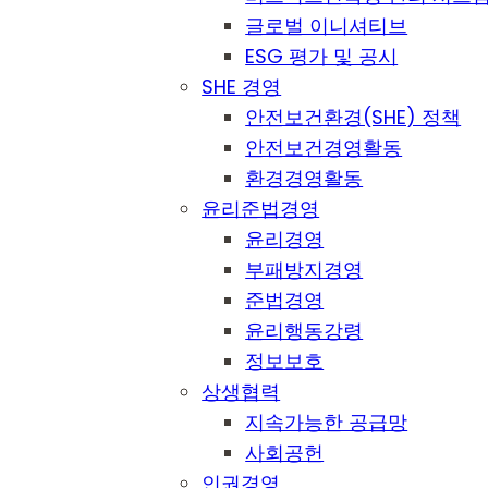
글로벌 이니셔티브
ESG 평가 및 공시
SHE 경영
안전보건환경(SHE) 정책
안전보건경영활동
환경경영활동
윤리준법경영
윤리경영
부패방지경영
준법경영
윤리행동강령
정보보호
상생협력
지속가능한 공급망
사회공헌
인권경영