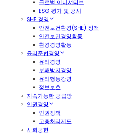
글로벌 이니셔티브
ESG 평가 및 공시
SHE 경영
안전보건환경(SHE) 정책
안전보건경영활동
환경경영활동
윤리준법경영
윤리경영
부패방지경영
윤리행동강령
정보보호
지속가능한 공급망
인권경영
인권정책
고충처리제도
사회공헌