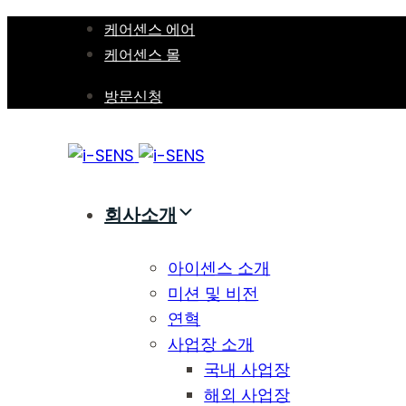
Skip
Skip
케어센스 에어
links
to
케어센스 몰
primary
방문신청
navigation
Skip
to
content
회사소개
아이센스 소개
미션 및 비전
연혁
사업장 소개
국내 사업장
해외 사업장