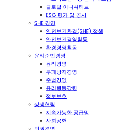
글로벌 이니셔티브
ESG 평가 및 공시
SHE 경영
안전보건환경(SHE) 정책
안전보건경영활동
환경경영활동
윤리준법경영
윤리경영
부패방지경영
준법경영
윤리행동강령
정보보호
상생협력
지속가능한 공급망
사회공헌
인권경영