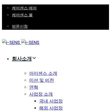
Skip
Skip
케어센스 에어
links
to
케어센스 몰
primary
방문신청
navigation
Skip
to
content
회사소개
아이센스 소개
미션 및 비전
연혁
사업장 소개
국내 사업장
해외 사업장