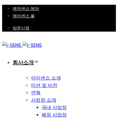
Skip
Skip
케어센스 에어
links
to
케어센스 몰
primary
방문신청
navigation
Skip
to
content
회사소개
아이센스 소개
미션 및 비전
연혁
사업장 소개
국내 사업장
해외 사업장