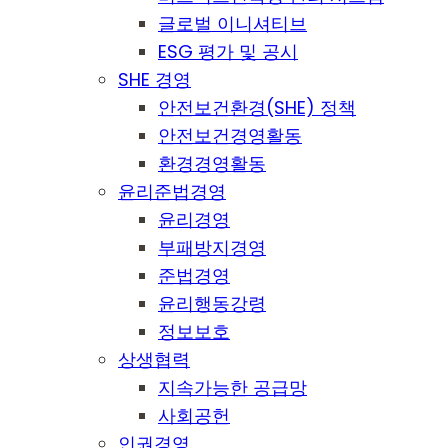
글로벌 이니셔티브
ESG 평가 및 공시
SHE 경영
안전보건환경(SHE) 정책
안전보건경영활동
환경경영활동
윤리준법경영
윤리경영
부패방지경영
준법경영
윤리행동강령
정보보호
상생협력
지속가능한 공급망
사회공헌
인권경영